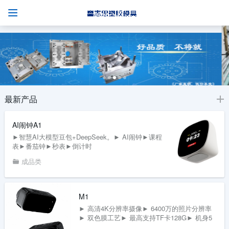
最新产品
AI闹钟A1
►智慧AI大模型豆包+DeepSeek。► AI闹钟►课程
表►番茄钟►秒表►倒计时
成品类
M1
► 高清4K分辨率摄像► 6400万的照片分辨率
► 双色膜工艺► 最高支持TF卡128G► 机身5
米的防水能力