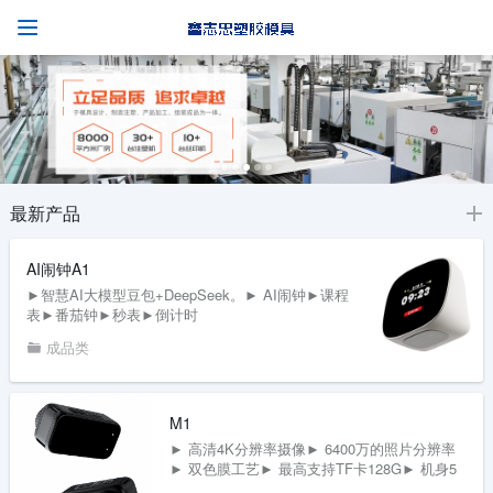
最新产品
AI闹钟A1
►智慧AI大模型豆包+DeepSeek。► AI闹钟►课程
表►番茄钟►秒表►倒计时
成品类
M1
► 高清4K分辨率摄像► 6400万的照片分辨率
► 双色膜工艺► 最高支持TF卡128G► 机身5
米的防水能力