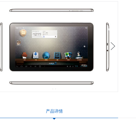


产品详情
