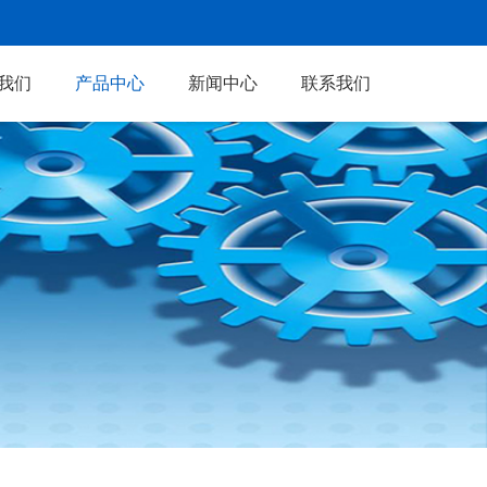
我们
产品中心
新闻中心
联系我们